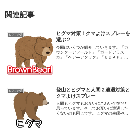
関連記事
ヒグマ対策！クマよけスプレーを
ヒグマの話
選ぶ２
今回はいくつか紹介していきます。「カ
ウンターアソールト」「ガードアラス
カ」「ベア―アタック」「ＵＤＡＰ」の
４種類について見ていきます。これらは
全てトウガラシを成分とするスプレーで
す。４つスプレーの違いですが、主に噴
射距離と噴射時間になります...
登山とヒグマと人間２遭遇対策と
ヒグマの話
クマよけスプレー
人間もヒグマもお互いにこわい存在だと
思っています。そしてお互いに遭遇した
くないのも同じです。ヒグマの生態や習
性で触れましたが、ヒグマ避けとしては
基本、音で人間の存在を知らせることで
す。クマよけの鈴、ホイッスル、ラジオ
などですね。音によって人...