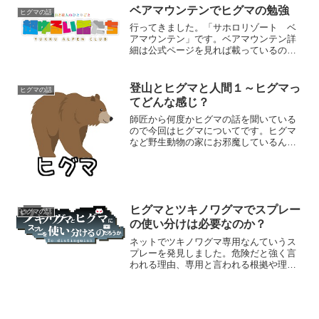
ベアマウンテンでヒグマの勉強
ヒグマの話
行ってきました。「サホロリゾート ベ
アマウンテン」です。ベアマウンテン詳
細は公式ページを見れば載っているので
特に書きません。新得町の狩勝高原にあ
ります。国道38号線の狩勝峠3合目という
看板が目印です。登山に行きたいけどヒ
登山とヒグマと人間１～ヒグマっ
ヒグマの話
グマこわいし…という...
てどんな感じ？
師匠から何度かヒグマの話を聞いている
ので今回はヒグマについてです。ヒグマ
など野生動物の家にお邪魔しているんで
すから遭遇することだってあります。出
会ったらびっくりするのはお互い様。そ
こで今回はまずヒグマの生態や特徴など
を見ていきます。ヒグマの...
ヒグマとツキノワグマでスプレー
ヒグマの話
の使い分けは必要なのか？
ネットでツキノワグマ専用なんていうス
プレーを発見しました。危険だと強く言
われる理由、専用と言われる根拠や理由
って何？と思ったのでまとめていきま
す。結論から言えば根拠および実験結果
なしのため使い分けはリスクを伴うとい
うことです。専用と言ってい...