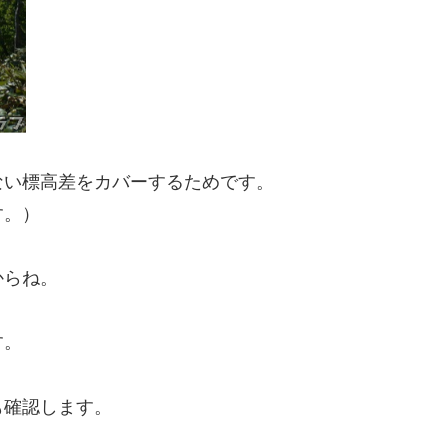
ない標高差をカバーするためです。
す。）
からね。
す。
も確認します。